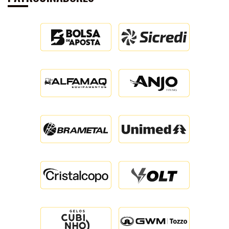
não deve aceitar o presente termo, impossibilitado, desta forma, de enviar
qualquer conteúdo ao site.
2.3. Desde que o cadastro tenha sido feito com sucesso e o torcedor tenha
informado seu nome para crédito de autoria, o conteúdo que enviar poderá ser
publicado, veiculado, e/ou comercializado com a atribuição do respectivo crédito
de autoria.
2.4. O conteúdo encaminhado pelo leitor poderá ou não ser publicado, a
exclusivo critério do clube e sem qualquer limitação de tempo.
2.5. O aceitante poderá enviar textos, fotografias, ilustrações, áudios e vídeos de
360º
sua autoria, por e-mail.
DO
2.6. O conteúdo enviado poderá ser publicado diretamente no site, bem como ser
utilizado nas campanhas comerciais do clube e/ou cedido a terceiros
MAJESTOSO
contratados pelo Criciúma Esporte Clube para utilização comercial, gratuita ou
onerosa.
OUVIDORIA/CONTATO
2.7. O Criciúma Esporte Clube se reserva o direito de não veicular o Conteúdo
que se constitua em ofensa pessoal a terceiro, que atente contra a ordem
TIGRES
pública, a moral e os bons costumes e que infrinja a legislação aplicável ou o
PELO
estatuto do clube.
3. Cessão de direitos e exclusividade: