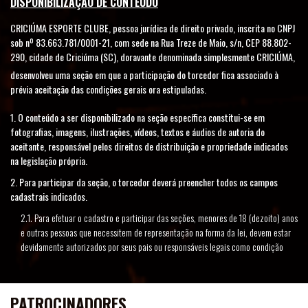
DISPONIBILIZAÇÃO DE CONTEÚDO
CRICIÚMA ESPORTE CLUBE, pessoa jurídica de direito privado, inscrita no CNPJ
sob nº 83.663.781/0001-21, com sede na Rua Treze de Maio, s/n, CEP 88.802-
290, cidade de Criciúma (SC), doravante denominada simplesmente CRICIÚMA,
desenvolveu uma seção em que a participação do torcedor fica associado à
prévia aceitação das condições gerais ora estipuladas.
1. O conteúdo a ser disponibilizado na seção específica constitui-se em
fotografias, imagens, ilustrações, vídeos, textos e áudios de autoria do
aceitante, responsável pelos direitos de distribuição e propriedade indicados
na legislação própria.
2. Para participar da seção, o torcedor deverá preencher todos os campos
cadastrais indicados.
2.1. Para efetuar o cadastro e participar das seções, menores de 18 (dezoito) anos
e outras pessoas que necessitem de representação na forma da lei, devem estar
devidamente autorizados por seus pais ou responsáveis legais como condição
IMPRENSA
necessária para disponibilizar o Conteúdo.
2.2. Ao cadastrar-se e enviar Conteúdo, o torcedor estará concordando com a
integralidade do presente instrumento. Em caso de não concordância, o torcedor
PATROCINADORES