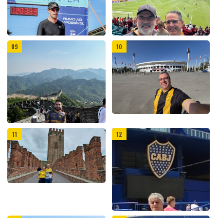
09
10
ELENCO
PROFISSIONAL
11
12
COMISSÃO
TÉCNICA
COMPETIÇÕES
AVALIAÇÕES