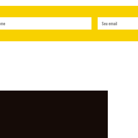
ome
Seu email
LO MUNDO, DE
PARA O MUNDO