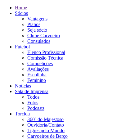
Home
Sócios
Vantagens
Planos
Seja sócio
Clube Carvoeiro
Consulados
Futebol
Elenco Profissional
Comissão Técnica
Competições
Avaliações
Escolinha
Feminino
Notícias
Sala de Imprensa
Todos
Fotos
Podcasts
Torcida
360º do Majestoso
Ouvidoria/Contato
Tigres pelo Mundo
Carvoeiros de Berço