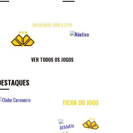
26/07
16H
HERIBERTO HÜLSE
09/
BRASILEIRÃO SÉRIE B 2026
×
0
0
FICHA DO JOGO
VER TODOS OS JOGOS
DESTAQUES
FICHA DO JOGO
AC
X
CRI