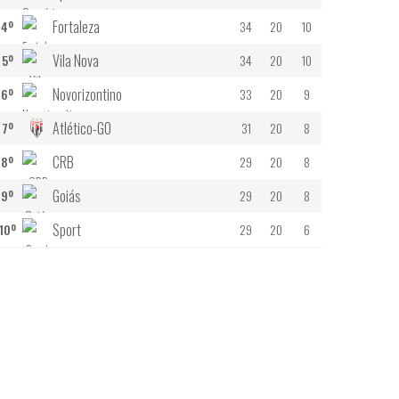
Fortaleza
4º
34
20
10
Vila Nova
5º
34
20
10
Novorizontino
6º
33
20
9
Atlético-GO
7º
31
20
8
CRB
8º
29
20
8
Goiás
9º
29
20
8
Sport
10º
29
20
6
Athletic Club
11º
28
20
6
São Bernando
12º
27
20
7
Náutico
13º
25
20
7
Cuiabá
14º
25
20
5
15º
21
18
5