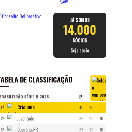
JÁ SOMOS
14.000
SÓCIOS
Seja sócio
TABELA DE CLASSIFICAÇÃO
BRASILEIRÃO SÉRIE B 2026
P
J
V
Criciúma
1º
40
20
11
Juventude
2º
35
20
10
Operário-PR
3º
35
20
10