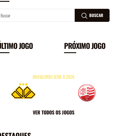
BUSCAR
ÚLTIMO JOGO
PRÓXIMO JOGO
26/07
16H
HERIBERTO HÜLSE
09/
BRASILEIRÃO SÉRIE B 2026
×
0
0
FICHA DO JOGO
VER TODOS OS JOGOS
DESTAQUES