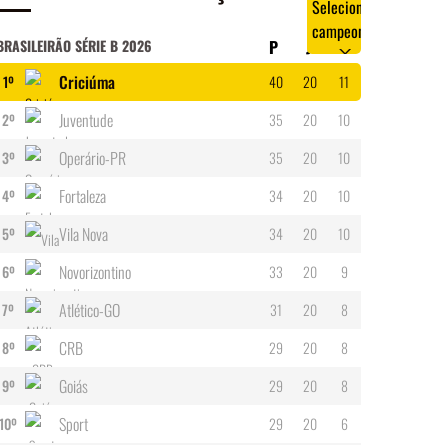
BRASILEIRÃO SÉRIE B 2026
P
J
V
Criciúma
1º
40
20
11
Juventude
2º
35
20
10
Operário-PR
3º
35
20
10
Fortaleza
4º
34
20
10
Vila Nova
5º
34
20
10
Novorizontino
6º
33
20
9
Atlético-GO
7º
31
20
8
CRB
8º
29
20
8
Goiás
9º
29
20
8
Sport
10º
29
20
6