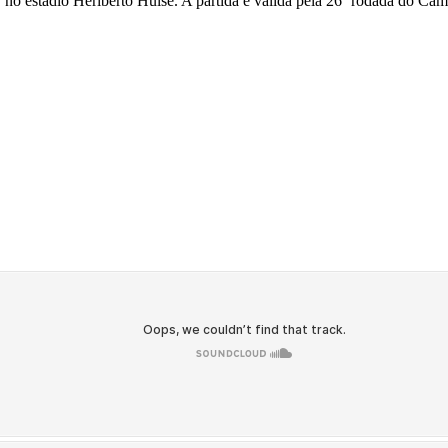
 no estádio Heriberto Hülse. A partida é válida pela 26º rodada do Cam