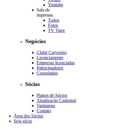
Youtube
Sala de
imprensa
Todos
Fotos
TV Tigre
Negócios
Clube Carvoeiro
Licenciamento
Empresas licenciadas
Patrocinadores
Consulados
Sócios
Planos de Sócios
Atualização Cadastral
Vantagens
Contato
Área dos Sócios
Seja sócio