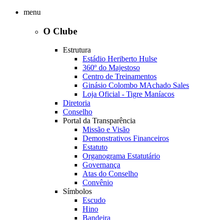
menu
O Clube
Estrutura
Estádio Heriberto Hulse
360º do Majestoso
Centro de Treinamentos
Ginásio Colombo MAchado Sales
Loja Oficial - Tigre Maníacos
Diretoria
Conselho
Portal da Transparência
Missão e Visão
Demonstrativos Financeiros
Estatuto
Organograma Estatutário
Governança
Atas do Conselho
Convênio
Símbolos
Escudo
Hino
Bandeira