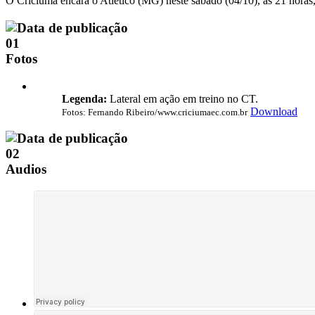
O Criciúma encara o Atlético (MG) neste sábado (04/10), às 21 horas,
01
Fotos
Legenda:
Lateral em ação em treino no CT.
Download
Fotos: Fernando Ribeiro/www.criciumaec.com.br
02
Audios