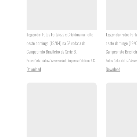
Legenda:
Fotos Fortaleza x Criciúma na noite
Legenda:
Fotos Fort
deste domingo (19/04) na 5ª rodada do
deste domingo (19/0
Campeonato Brasileiro da Série B.
Campeonato Brasileir
Fotos: Celso da Luz/ Assessoria de imprensa Criciúma E.C.
Fotos: Celso da Luz/ Asse
Download
Download