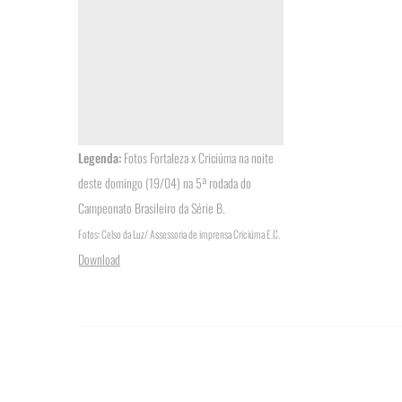
Legenda:
Fotos Fortaleza x Criciúma na noite
deste domingo (19/04) na 5ª rodada do
Campeonato Brasileiro da Série B.
Fotos: Celso da Luz/ Assessoria de imprensa Criciúma E.C.
Download