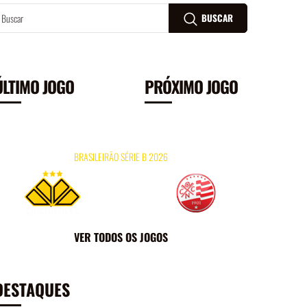
BUSCAR
ÚLTIMO JOGO
PRÓXIMO JOGO
26/07
16H
HERIBERTO HÜLSE
09/
BRASILEIRÃO SÉRIE B 2026
×
0
0
FICHA DO JOGO
VER TODOS OS JOGOS
DESTAQUES