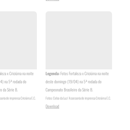
aleza x Criciúma na noite
Legenda:
Fotos Fortaleza x Criciúma na noite
4) na 5ª rodada do
deste domingo (19/04) na 5ª rodada do
o da Série B.
Campeonato Brasileiro da Série B.
ssoria de imprensa Criciúma E.C.
Fotos: Celso da Luz/ Assessoria de imprensa Criciúma E.C.
Download