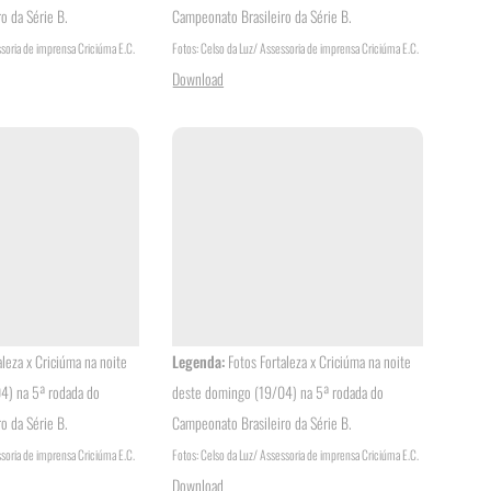
o da Série B.
Campeonato Brasileiro da Série B.
ssoria de imprensa Criciúma E.C.
Fotos: Celso da Luz/ Assessoria de imprensa Criciúma E.C.
Download
aleza x Criciúma na noite
Legenda:
Fotos Fortaleza x Criciúma na noite
4) na 5ª rodada do
deste domingo (19/04) na 5ª rodada do
o da Série B.
Campeonato Brasileiro da Série B.
ssoria de imprensa Criciúma E.C.
Fotos: Celso da Luz/ Assessoria de imprensa Criciúma E.C.
Download