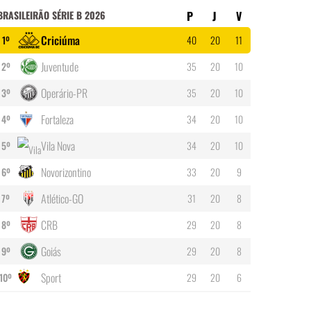
BRASILEIRÃO SÉRIE B 2026
P
J
V
Criciúma
1º
40
20
11
Juventude
2º
35
20
10
Operário-PR
3º
35
20
10
Fortaleza
4º
34
20
10
Vila Nova
5º
34
20
10
Novorizontino
6º
33
20
9
Atlético-GO
7º
31
20
8
CRB
8º
29
20
8
Goiás
9º
29
20
8
Sport
10º
29
20
6
Athletic Club
11º
28
20
6