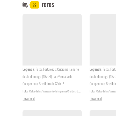
FOTOS
22
Legenda:
Fotos Fortaleza x Criciúma na noite
Legenda:
Fotos Fort
deste domingo (19/04) na 5ª rodada do
deste domingo (19/0
Campeonato Brasileiro da Série B.
Campeonato Brasileir
Fotos: Celso da Luz/ Assessoria de imprensa Criciúma E.C.
Fotos: Celso da Luz/ Asse
Download
Download