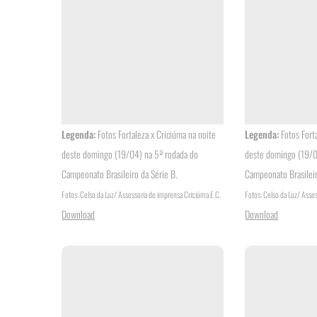
Legenda:
Fotos Fortaleza x Criciúma na noite
Legenda:
Fotos Fort
deste domingo (19/04) na 5ª rodada do
deste domingo (19/0
Campeonato Brasileiro da Série B.
Campeonato Brasileir
Fotos: Celso da Luz/ Assessoria de imprensa Criciúma E.C.
Fotos: Celso da Luz/ Asse
Download
Download