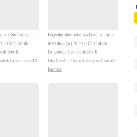
aleza x Criciúma na noite
Legenda:
Fotos Fortaleza x Criciúma na noite
4) na 5ª rodada do
deste domingo (19/04) na 5ª rodada do
o da Série B.
Campeonato Brasileiro da Série B.
ssoria de imprensa Criciúma E.C.
Fotos: Celso da Luz/ Assessoria de imprensa Criciúma E.C.
Download