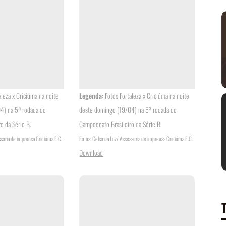
aleza x Criciúma na noite
Legenda:
Fotos Fortaleza x Criciúma na noite
4) na 5ª rodada do
deste domingo (19/04) na 5ª rodada do
o da Série B.
Campeonato Brasileiro da Série B.
ssoria de imprensa Criciúma E.C.
Fotos: Celso da Luz/ Assessoria de imprensa Criciúma E.C.
Download