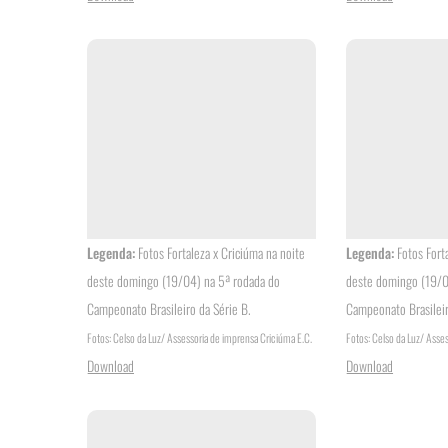
Legenda:
Fotos Fortaleza x Criciúma na noite
Legenda:
Fotos Fort
deste domingo (19/04) na 5ª rodada do
deste domingo (19/0
Campeonato Brasileiro da Série B.
Campeonato Brasileir
Fotos: Celso da Luz/ Assessoria de imprensa Criciúma E.C.
Fotos: Celso da Luz/ Asse
Download
Download