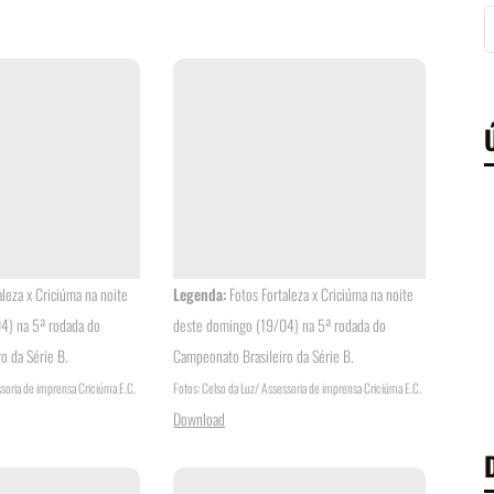
aleza x Criciúma na noite
Legenda:
Fotos Fortaleza x Criciúma na noite
4) na 5ª rodada do
deste domingo (19/04) na 5ª rodada do
o da Série B.
Campeonato Brasileiro da Série B.
ssoria de imprensa Criciúma E.C.
Fotos: Celso da Luz/ Assessoria de imprensa Criciúma E.C.
Download