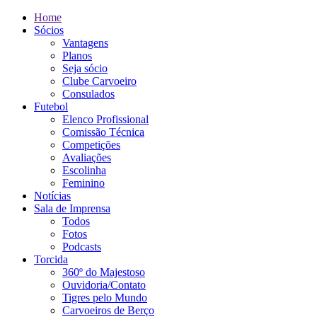
Home
Sócios
Vantagens
Planos
Seja sócio
Clube Carvoeiro
Consulados
Futebol
Elenco Profissional
Comissão Técnica
Competições
Avaliações
Escolinha
Feminino
Notícias
Sala de Imprensa
Todos
Fotos
Podcasts
Torcida
360º do Majestoso
Ouvidoria/Contato
Tigres pelo Mundo
Carvoeiros de Berço