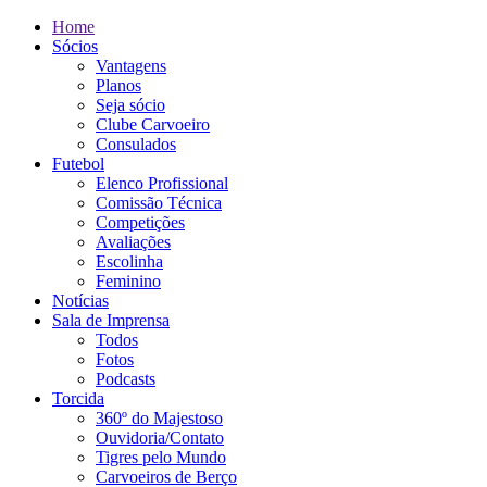
Home
Sócios
Vantagens
Planos
Seja sócio
Clube Carvoeiro
Consulados
Futebol
Elenco Profissional
Comissão Técnica
Competições
Avaliações
Escolinha
Feminino
Notícias
Sala de Imprensa
Todos
Fotos
Podcasts
Torcida
360º do Majestoso
Ouvidoria/Contato
Tigres pelo Mundo
Carvoeiros de Berço