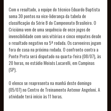
SÓCIOS
CLUBE
Com o resultado, a equipe do técnico Eduardo Baptista
soma 30 pontos na vice-liderança da tabela de
CARVOEIRO
classificação da Série B do Campeonato Brasileiro. O
CONSULADOS
Criciúma vem de uma sequência de onze jogos de
invencibilidade com seis vitórias e cinco empates desde
ELENCO
o resultado negativo na 5ª rodada. Os carvoeiros jogam
fora de casa na próxima rodada. O confronto contra a
PROFISSIONAL
Ponte Preta será disputado na quarta-feira (08/07), às
COMISSÃO
20 horas, no estádio Moisés Lucarelli, em Campinas
(SP).
TÉCNICA
FUTEBOL
COMPETIÇÕES
O elenco se reapresenta na manhã deste domingo
AVALIAÇÕES
(05/07) no Centro de Treinamento Antenor Angeloni. A
atividade terá início às 11 horas.
ESCOLINHA
FEMININO