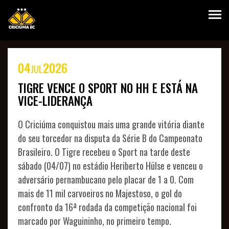
04
2026
JUL
HOME
TIGRE VENCE O SPORT NO HH E ESTÁ NA
VICE-LIDERANÇA
O Criciúma conquistou mais uma grande vitória diante
do seu torcedor na disputa da Série B do Campeonato
Brasileiro. O Tigre recebeu o Sport na tarde deste
sábado (04/07) no estádio Heriberto Hülse e venceu o
VANTAGENS
adversário pernambucano pelo placar de 1 a 0. Com
PLANOS
mais de 11 mil carvoeiros no Majestoso, o gol do
confronto da 16ª rodada da competição nacional foi
SEJA
marcado por Waguininho, no primeiro tempo.
SÓCIO