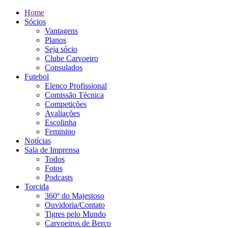
Home
Sócios
Vantagens
Planos
Seja sócio
Clube Carvoeiro
Consulados
Futebol
Elenco Profissional
Comissão Técnica
Competições
Avaliações
Escolinha
Feminino
Notícias
Sala de Imprensa
Todos
Fotos
Podcasts
Torcida
360º do Majestoso
Ouvidoria/Contato
Tigres pelo Mundo
Carvoeiros de Berço