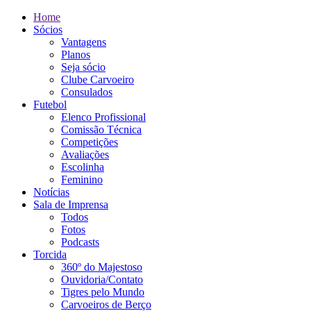
Home
Sócios
Vantagens
Planos
Seja sócio
Clube Carvoeiro
Consulados
Futebol
Elenco Profissional
Comissão Técnica
Competições
Avaliações
Escolinha
Feminino
Notícias
Sala de Imprensa
Todos
Fotos
Podcasts
Torcida
360º do Majestoso
Ouvidoria/Contato
Tigres pelo Mundo
Carvoeiros de Berço