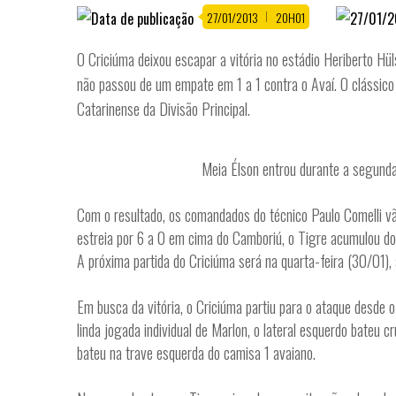
27/01/2013
20H01
O Criciúma deixou escapar a vitória no estádio Heriberto H
não passou de um empate em 1 a 1 contra o Avaí. O clássico 
Catarinense da Divisão Principal.
Meia Élson entrou durante a segunda 
Com o resultado, os comandados do técnico Paulo Comelli vão
estreia por 6 a 0 em cima do Camboriú, o Tigre acumulou doi
A próxima partida do Criciúma será na quarta-feira (30/01)
Em busca da vitória, o Criciúma partiu para o ataque desde o
linda jogada individual de Marlon, o lateral esquerdo bateu c
bateu na trave esquerda do camisa 1 avaiano.