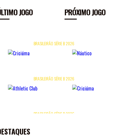
ÚLTIMO JOGO
PRÓXIMO JOGO
26/07
16H
HERIBERTO HÜLSE
BRASILEIRÃO SÉRIE B 2026
×
0
0
FICHA DO JOGO
09/08
11H
ARENA SICREDI
BRASILEIRÃO SÉRIE B 2026
×
FICHA DO JOGO
15/08
16H
HERIBERTO HÜLSE
BRASILEIRÃO SÉRIE B 2026
×
DESTAQUES
FICHA DO JOGO