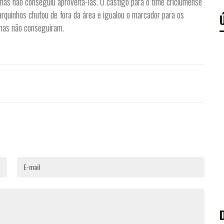
mas não conseguiu aproveitá-las. O castigo para o time criciumense
arquinhos chutou de fora da área e igualou o marcador para os
, mas não conseguiram.
E-mail