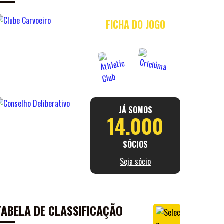
19/08
21H30
SANTA CRUZ
BRASILEIRÃO SÉRIE B 2026
FICHA DO JOGO
×
AC
X
CRI
FICHA DO JOGO
23/08
18H30
HERIBERTO HÜLSE
BRASILEIRÃO SÉRIE B 2026
×
FICHA DO JOGO
JÁ SOMOS
14.000
VER TODOS OS JOGOS
SÓCIOS
Seja sócio
TABELA DE CLASSIFICAÇÃO