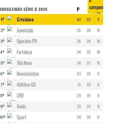
BRASILEIRÃO SÉRIE B 2026
P
J
V
Criciúma
1º
40
20
11
Juventude
2º
35
20
10
Operário-PR
3º
35
20
10
Fortaleza
4º
34
20
10
Vila Nova
5º
34
20
10
Novorizontino
6º
33
20
9
Atlético-GO
7º
31
20
8
CRB
8º
29
20
8
Goiás
9º
29
20
8
Sport
10º
29
20
6
11º
28
20
6