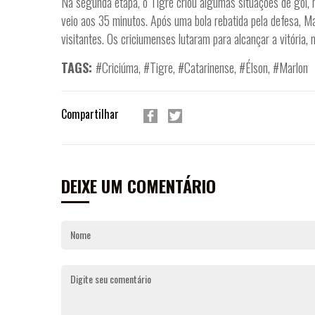
Na segunda etapa, o Tigre criou algumas situações de gol, 
veio aos 35 minutos. Após uma bola rebatida pela defesa, M
visitantes. Os criciumenses lutaram para alcançar a vitória
TAGS:
#Criciúma
,
#Tigre
,
#Catarinense
,
#Élson
,
#Marlon
Compartilhar
DEIXE UM COMENTÁRIO
Nome
Digite seu comentário