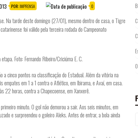
B
POR:
IMPRENSA
0
ülse. Na tarde deste domingo (27/01), mesmo dentro de casa, o Tigre
C
catarinense foi válido pela terceira rodada do Campeonato
C
E
etapa. Foto: Fernando Ribeiro/Criciúma E. C.
O
 a cinco pontos na classificação do Estadual. Além da vitória na
s empates em 1 a 1 contra o Atlético, em Ibirama, e Avaí, em casa.
, às 22 horas, contra a Chapecoense, em Xanxerê.
 primeiro minuto. O gol não demorou a sair. Aos seis minutos, em
ruzado e surpreendeu o goleiro Aleks. Antes de entrar, a bola ainda