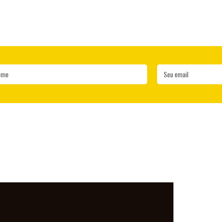
ome
Seu email
LO MUNDO, DE