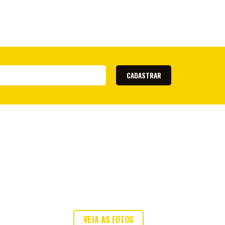
Athletic Club
São Bernando
12º
27
20
7
Náutico
13º
25
20
7
Cuiabá
14º
25
20
5
Botafogo - SP
CADASTRAR
15º
21
18
5
Ceará
17º
22
20
5
Londrina
17º
20
20
5
Avaí
18º
20
20
5
América-MG
19º
11
20
2
Ponte Preta
20º
9
20
2
VEJA AS FOTOS