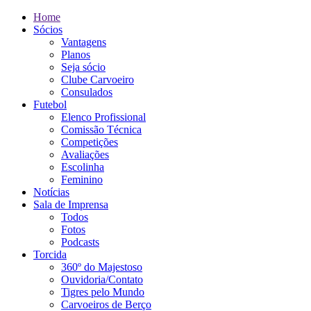
Home
Sócios
Vantagens
Planos
Seja sócio
Clube Carvoeiro
Consulados
Futebol
Elenco Profissional
Comissão Técnica
Competições
Avaliações
Escolinha
Feminino
Notícias
Sala de Imprensa
Todos
Fotos
Podcasts
Torcida
360º do Majestoso
Ouvidoria/Contato
Tigres pelo Mundo
Carvoeiros de Berço